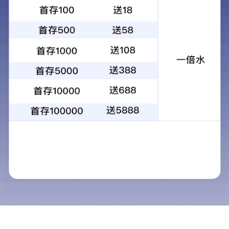
电子经纬仪
共
1
页
1
条